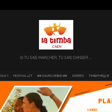
SI TU SAIS MARCHER, TU SAIS DANSER ….
OUS ?
FESTIVAL LCT
## COURS HEBDO ##
SOIRÉES
TIMBATHÈQUE